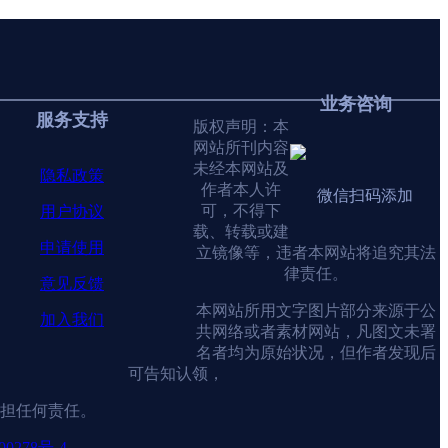
业务咨询
服务支持
版权声明：本
网站所刊内容
未经本网站及
隐私政策
作者本人许
微信扫码添加
可，不得下
用户协议
载、转载或建
申请使用
立镜像等，违者本网站将追究其法
律责任。
意见反馈
本网站所用文字图片部分来源于公
加入我们
共网络或者素材网站，凡图文未署
名者均为原始状况，但作者发现后
可告知认领，
担任何责任。
0278号-4